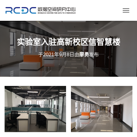
切
换
导
航
实验室入驻高新校区信智慧楼
于
2021年9月8日
由
廖勇
发布